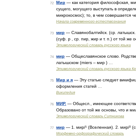
Мир
— как категория философская, мир
72
сущего, могущего выступать в определ
микрокосмос); то, в чем совершается 
Начала современного естествознания
мир
— Славянобалтийск. (ср. латышск. 
73
(суф. р , ср. пир, жир и т. п.) от той ж
Этимологический словарь русского языка
мир
— Общеславянское слово. Родствен
74
латышском (miers – мир ) …
Этимологический словарь русского языка К
Мир и я
— Эту статью следует викифиц
75
оформления статей …
Википедия
МИР.
— Общесл., имеющее соответствия в
76
Образовано от той же основы, что и м
Этимологический словарь Ситникова
мир
— 1. мир/¹ (Вселенная). 2. мир/² (
77
Морфемно-орфографический словарь