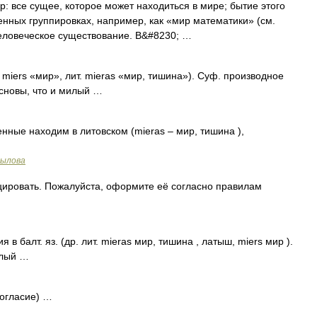
: все сущее, которое может находиться в мире; бытие этого
енных группировках, например, как «мир математики» (см.
человеческое существование. В&#8230; …
miers «мир», лит. mieras «мир, тишина»). Суф. производное
е основы, что и милый …
ные находим в литовском (mieras – мир, тишина ),
рылова
ировать. Пожалуйста, оформите её согласно правилам
 балт. яз. (др. лит. mieras мир, тишина , латыш, miers мир ).
илый …
согласие) …