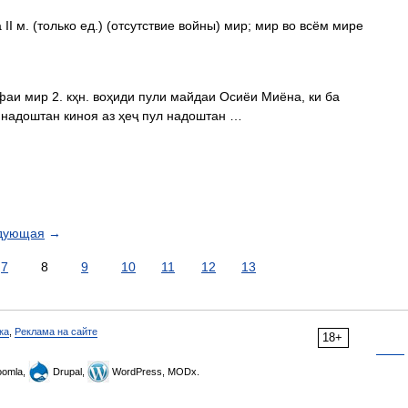
 II м. (только ед.) (отсутствие войны) мир; мир во всём мире
м надоштан киноя аз ҳеҷ пул надоштан …
дующая
→
7
8
9
10
11
12
13
ка
,
Реклама на сайте
18+
omla,
Drupal,
WordPress, MODx.