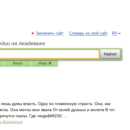
Запомнить сайт
Словарь на свой сайт
RU
едии на Академике
Найти!
Книги
Игры ⚽
 лишь думы власть, Одну но пламенную страсть: Она, как
жгла. Она мечты мои звала От келий душных и молитв В тот
 прячутся скалы, Где люди&#8230; …
ь Михельсона