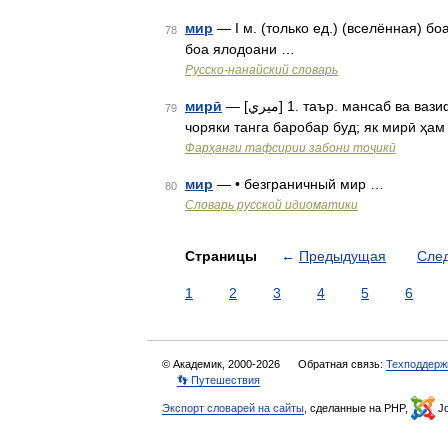
мир
— I м. (только ед.) (вселённая) боа
78
боа ялодоани …
Русско-нанайский словарь
мирӣ
— [ميري] 1. таър. мансаб ва вазифаи мир 2. кҳн. воҳиди пули майдаи Осиёи Миёна, ки ба
79
чоряки танга баробар буд; як мирӣ ҳа
Фарҳанги тафсирии забони тоҷикӣ
мир
— • безграничный мир …
80
Словарь русской идиоматики
Страницы
←
Предыдущая
Сле
1
2
3
4
5
6
© Академик, 2000-2026
Обратная связь:
Техподдерж
👣 Путешествия
Экспорт словарей на сайты
, сделанные на PHP,
Jo