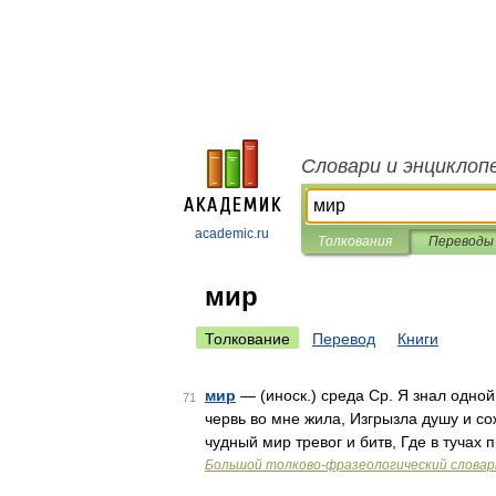
Словари и энциклоп
academic.ru
Толкования
Переводы
мир
Толкование
Перевод
Книги
мир
— (иноск.) среда Ср. Я знал одной
71
червь во мне жила, Изгрызла душу и со
чудный мир тревог и битв, Где в тучах
Большой толково-фразеологический словар